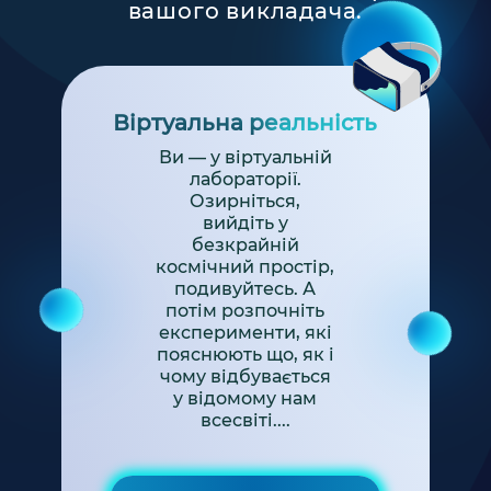
вашого викладача.
Віртуальна реальність
Ви — у віртуальній
лабораторії.
Озирніться,
вийдіть у
безкрайній
космічний простір,
подивуйтесь. А
потім розпочніть
експерименти, які
пояснюють що, як і
чому відбувається
у відомому нам
всесвіті....